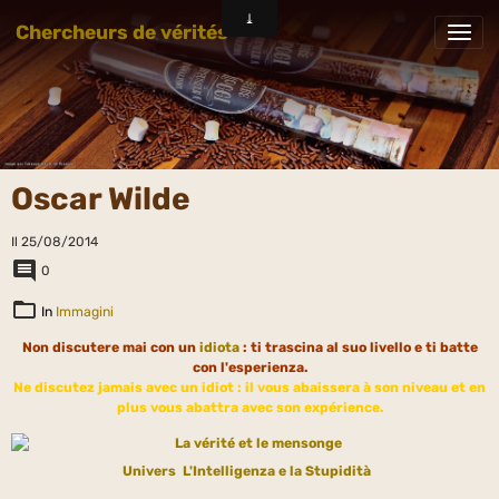
Chercheurs de vérités
Oscar Wilde
Il 25/08/2014
0
In
Immagini
Non discutere mai con un
idiota
: ti trascina al suo livello e ti batte
con l'esperienza.
Ne discutez jamais avec un idiot : il vous abaissera à son niveau et en
plus vous abattra avec son expérience.
Univers
L'Intelligenza e la Stupidità