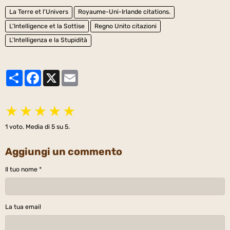
La Terre et l'Univers
Royaume-Uni-Irlande citations.
L'Intelligence et la Sottise
Regno Unito citazioni
L'Intelligenza e la Stupidità
Partager
Facebook
X
Email
★
★
★
★
★
1
voto. Media di
5
su 5.
Aggiungi un commento
Il tuo nome
La tua email