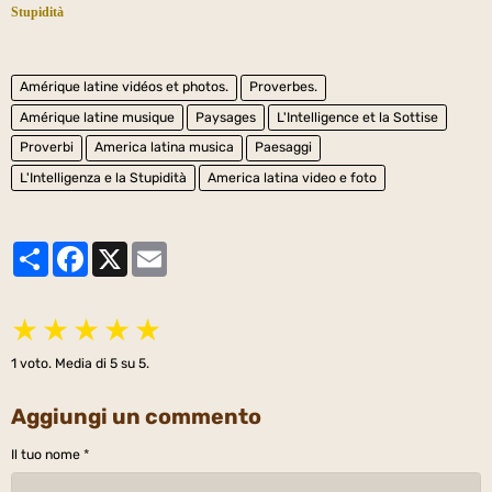
Stupidità
Amérique latine vidéos et photos.
Proverbes.
Amérique latine musique
Paysages
L'Intelligence et la Sottise
Proverbi
America latina musica
Paesaggi
L'Intelligenza e la Stupidità
America latina video e foto
Partager
Facebook
X
Email
★
★
★
★
★
1
voto. Media di
5
su 5.
Aggiungi un commento
Il tuo nome