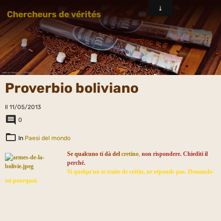
Chercheurs de vérités
Proverbio boliviano
Il 11/05/2013
0
In
Paesi del mondo
Se qualcuno ti dà del
cretino
,
non rispondere. Chiediti il
perché.
Si quelqu'un te traite de crétin, ne réponds pas. Demande-
toi pourquoi.