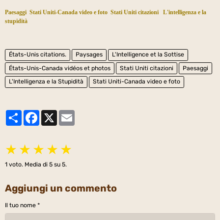
Paesaggi
Stati Uniti-Canada video e foto
Stati Uniti citazioni
L'intelligenza e la
stupidità
États-Unis citations.
Paysages
L'Intelligence et la Sottise
États-Unis-Canada vidéos et photos
Stati Uniti citazioni
Paesaggi
L'Intelligenza e la Stupidità
Stati Uniti-Canada video e foto
Partager
Facebook
X
Email
★
★
★
★
★
1
voto. Media di
5
su 5.
Aggiungi un commento
Il tuo nome