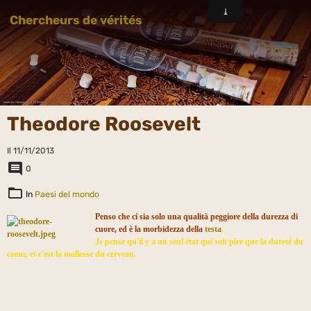
Chercheurs de vérités
Theodore Roosevelt
Il 11/11/2013
0
In
Paesi del mondo
Penso che ci sia solo una qualità peggiore della durezza di
cuore, ed è la morbidezza della
testa
.
Je pense qu'il y a un seul état qui soit pire que la dureté du
coeur, et c'est la mollesse du cerveau.