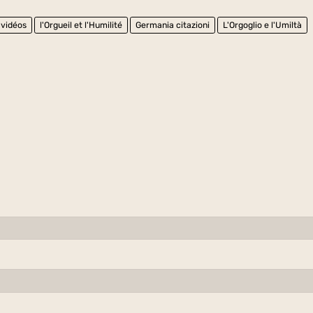
 vidéos
l'Orgueil et l'Humilité
Germania citazioni
L'Orgoglio e l'Umiltà