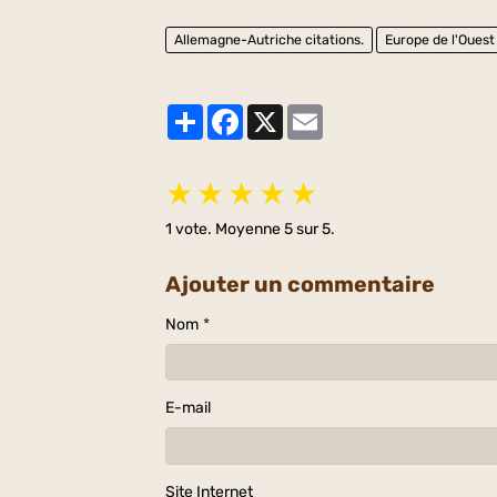
Allemagne-Autriche citations.
Europe de l'Ouest
Partager
Facebook
X
Email
★
★
★
★
★
1
vote. Moyenne
5
sur 5.
Ajouter un commentaire
Nom
E-mail
Site Internet