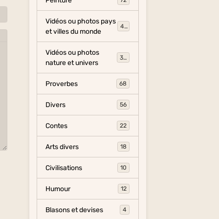
Peinture
72
Vidéos ou photos pays
454
et villes du monde
Vidéos ou photos
325
nature et univers
Proverbes
68
Divers
56
Contes
22
Arts divers
18
Civilisations
10
Humour
12
Blasons et devises
4