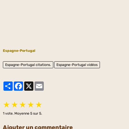
Espagne-Portugal
Espagne-Portugal citations.
Espagne-Portugal vidéos
Partager
Facebook
X
Email
★
★
★
★
★
1
vote. Moyenne
5
sur 5.
Ajouter un commentaire