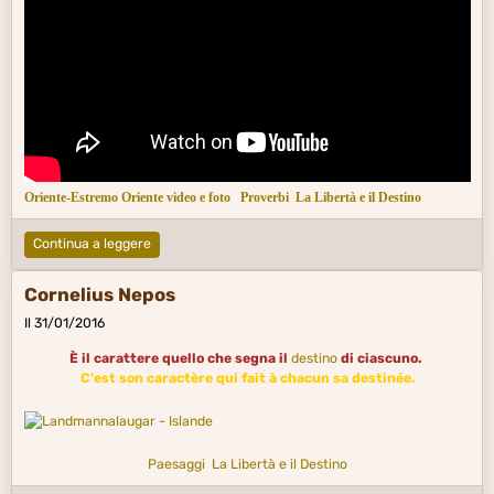
Oriente-Estremo Oriente video e foto
Proverbi
La Libertà e il Destino
Continua a leggere
Cornelius Nepos
Il 31/01/2016
È il carattere quello che segna il
destino
di ciascuno.
C'est son caractère qui fait à chacun sa destinée.
Paesaggi
La Libertà e il Destino