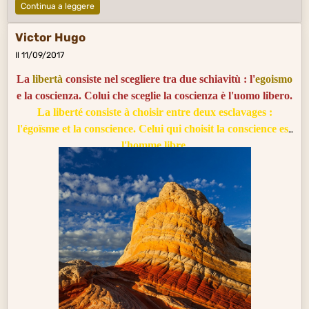
Continua a leggere
Victor Hugo
Il 11/09/2017
La
libertà
consiste nel scegliere tra due schiavitù : l'
egoismo
e la coscienza. Colui che sceglie la coscienza è l'uomo libero.
La liberté consiste à choisir entre deux esclavages :
l'égoïsme et la conscience. Celui qui choisit la conscience est
l'homme libre.