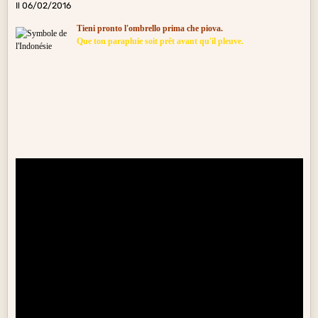
Il 06/02/2016
Tieni pronto l'ombrello prima che piova.
Que ton parapluie soit prêt avant qu'il pleuve.