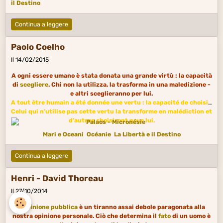
il Destino
Continua a leggere
Paolo Coelho
Il 14/02/2015
A ogni essere umano è stata donata una grande virtù : la capacità
di
scegliere
. Chi non la utilizza, la trasforma in una maledizione -
e altri sceglieranno per lui.
A tout être humain a été donnée une vertu : la capacité de choisir.
Celui qui n’utilise pas cette vertu la transforme en malédiction et
d’autres choisiront pour lui.
Mari e Oceani
Océanie
La Libertà e il Destino
Continua a leggere
Henri - David Thoreau
Il 27/10/2014
L'
opinione pubblica
è un tiranno assai debole paragonata alla
nostra opinione personale. Ciò che determina il
fato
di un uomo è