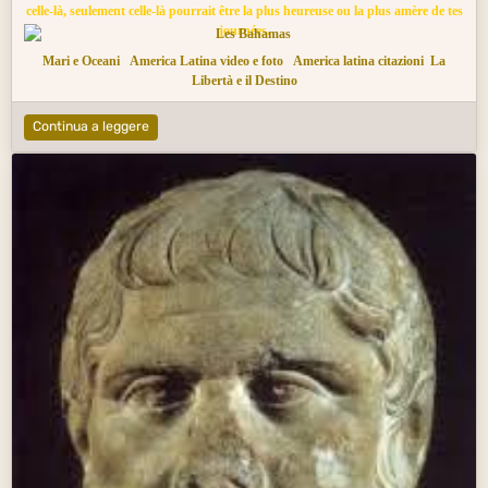
celle-là, seulement celle-là pourrait être la plus heureuse ou la plus amère de tes
journées.
Mari e Oceani
America Latina video e foto
America latina citazioni
La
Libertà e il Destino
Continua a leggere