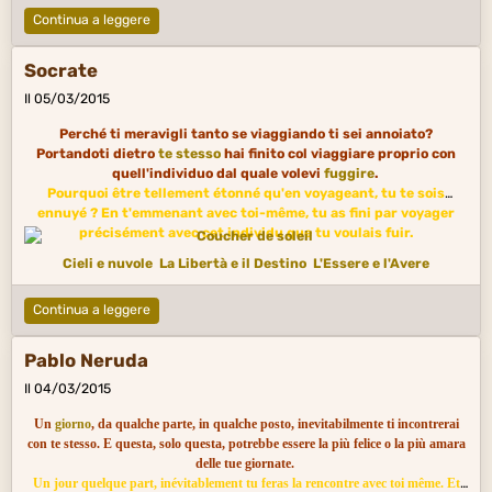
Continua a leggere
Socrate
Il 05/03/2015
Perché ti meravigli tanto se viaggiando ti sei annoiato?
Portandoti dietro
te stesso
hai finito col viaggiare proprio con
quell'individuo dal quale volevi
fuggire
.
Pourquoi être tellement étonné qu'en voyageant, tu te sois
ennuyé ? En t'emmenant avec toi-même, tu as fini par voyager
précisément avec cet individu que tu voulais fuir.
Cieli e nuvole
La Libertà e il Destino
L'Essere e l'Avere
Continua a leggere
Pablo Neruda
Il 04/03/2015
Un
giorno
, da qualche parte, in qualche posto, inevitabilmente ti incontrerai
con te stesso. E questa, solo questa, potrebbe essere la più felice o la più amara
delle tue giornate.
Un jour quelque part, inévitablement tu feras la rencontre avec toi même. Et