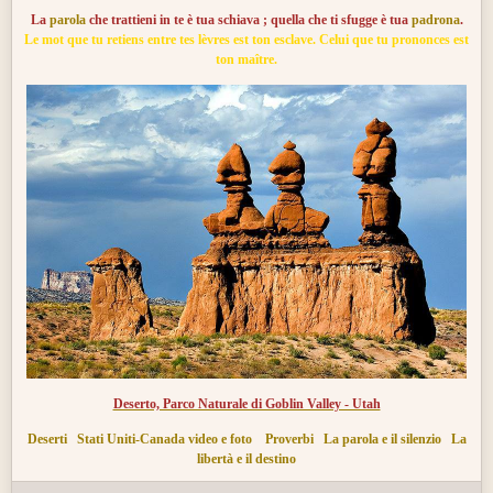
La
parola
che trattieni in te è tua schiava ; quella che ti sfugge è tua
padrona
.
Le mot que tu retiens entre tes lèvres est ton esclave. Celui que tu prononces est
ton maître.
Deserto, Parco Naturale di Goblin Valley - Utah
Deserti
Stati Uniti-Canada video e foto
Proverbi
La parola e il silenzio
La
libertà e il destino