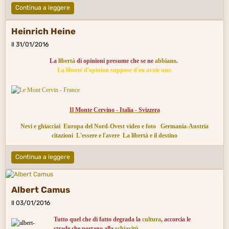
Continua a leggere
Heinrich Heine
Il 31/01/2016
La
libertà
di opinioni presume che se ne
abbiano
.
La liberté d'opinion suppose d'en avoir une.
Il Monte Cervino - Italia - Svizzera
Nevi e ghiacciai
Europa del Nord-Ovest video e foto
Germania-Austria
citazioni
L'essere e l'avere
La libertà e il destino
Continua a leggere
Albert Camus
Il 03/01/2016
Tutto quel che di fatto degrada la
cultura
, accorcia le
strade che portano alla
schiavitù
.