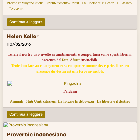
Proche et Moy
en-Orient
Orient-Extrême-Orient
La Liberté et le Destin
Il Passato
e l'Avvenire
Continua a leggere
Helen Keller
Il 07/02/2016
Tenere il nostro viso rivolto ai cambiamenti, e comportarsi come spiriti liberi in
presenza del
fato
, è
forza
invincibile.
Tenir bon face au changement et se comporter comme des esprits libres en
présence du destin est une force invincible.
Pinguini
Animali
Stati Uniti citazioni
La forza e la debolezza
La libertà e il destino
Continua a leggere
Proverbio indonesiano