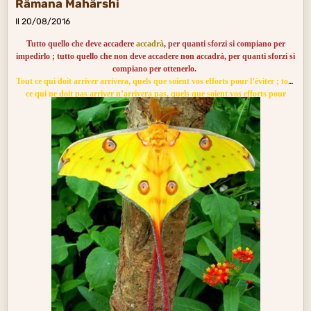
Râmana Mahârshi
Il 20/08/2016
Tutto quello che deve accadere
accadrà
, per quanti sforzi si compiano per
impedirlo ; tutto quello che non deve accadere non accadrà, per quanti sforzi si
compiano per ottenerlo.
Tout ce qui doit arriver arrivera, quels que soient vos efforts pour l’éviter ; tout
ce qui ne doit pas arriver n’arrivera pas, quels que soient vos efforts pour
l’obtenir.