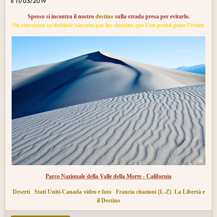
Il 11/03/2019
Spesso si incontra il nostro
destino
sulla strada presa per evitarlo.
On rencontre sa destinée souvent par les chemins que l’on prend pour l’éviter.
Parco Nazionale della Valle della Morte - California
Deserti
Stati Uniti-Canada video e foto
Francia citazioni (L-Z)
La Libertà e
il Destino