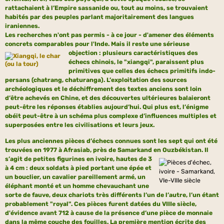
rattachaient à l’Empire sassanide ou, tout au moins, se trouvaient
habités par des peuples parlant majoritairement des langues
iraniennes.
Les recherches n'ont pas permis - à ce jour - d'amener des éléments
concrets comparables pour l'Inde. Mais il reste une sérieuse
objection : plusieurs
caractéristiques
des
échecs chinois, le "xiangqi", paraissent plus
primitives que celles des échecs primitifs indo-
persans (chatrang, chaturanga). L’exploitation des sources
archéologiques et le déchiffrement des textes anciens sont loin
d’être achevés en Chine, et des découvertes ultérieures balaieront
peut-être les réponses établies aujourd’hui. Qui plus est, l’énigme
obéit peut-être à un schéma plus complexe d’influences multiples et
superposées entre les civilisations et leurs jeux.
Les plus anciennes pièces d’échecs connues sont les sept qui ont été
trouvées en 1977 à Afrasiab, près de Samarkand en Ouzbékistan.
Il
s’agit de petites figurines en ivoire, hautes de 3
à 4 cm : deux soldats à pied portant une épée et
un bouclier, un cavalier pareillement armé, un
éléphant monté et un homme chevauchant une
sorte de fauve, deux chariots très différents l’un de l’autre, l’un étant
probablement "royal". Ces pièces furent datées du VIIIe siècle,
d'évidence avant 712 à cause de la présence d’une pièce de monnaie
dans la même couche des fouilles. La première mention écrite des