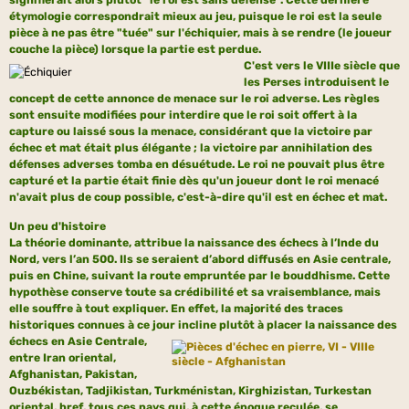
étymologie correspondrait mieux au jeu, puisque le roi est la seule
pièce à ne pas être "tuée" sur l'échiquier, mais à se rendre (le joueur
couche la pièce) lorsque la partie est perdue.
C'est vers le VIIIe siècle que
les Perses introduisent le
concept de cette annonce de menace sur le roi adverse. Les règles
sont ensuite modifiées pour interdire que le roi soit offert à la
capture ou laissé sous la menace, considérant que la victoire par
échec et mat était plus élégante ; la victoire par annihilation des
défenses adverses tomba en désuétude. Le roi ne pouvait plus être
capturé et la partie était finie dès qu'un joueur dont le roi menacé
n'avait plus de coup possible, c'est-à-dire qu'il est en échec et mat.
Un peu d'histoire
La théorie dominante, attribue la naissance des échecs à l’Inde du
Nord, vers l’an 500. Ils se seraient d’abord diffusés en Asie centrale,
puis en Chine, suivant la route empruntée par le bouddhisme. Cette
hypothèse conserve toute sa crédibilité et sa vraisemblance, mais
elle souffre à tout expliquer. En effet, la majorité des traces
historiques connues à ce jour incline plutôt à placer la naissance des
échecs en Asie
Centrale,
entre Iran oriental,
Afghanistan, Pakistan,
Ouzbékistan, Tadjikistan, Turkménistan, Kirghizistan, Turkestan
oriental, bref, tous ces pays qui, à cette époque reculée, se