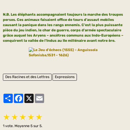
N.B. Les éléphants accompagnaient toujours la marche des troupes
perses. Ces animaux faisaient office de tours d’assaut mobiles
causant la panique dans les rangs ennemis.
C'est la plus puissante
pièce du jeu indien, le char de guerre, corps d'armée spectaculaire
grâce auquel les Aryens – ancêtres communs aux Indo-Européens –
conquirent la vallée de l'Indus au IIe millénaire avant notre ère.
Des Racines et des Lettres
Expressions
Partager
Facebook
X
Email
★
★
★
★
★
1
vote. Moyenne
5
sur 5.