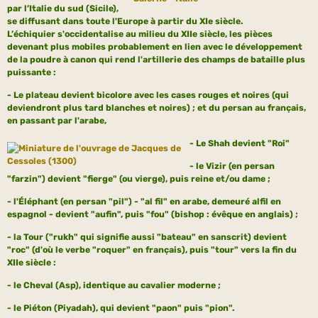
par l’Italie du sud (Sicile),
se diffusant dans toute l'Europe à partir du XIe siècle.
L’échiquier s'occidentalise au milieu du XIIe siècle, les pièces
devenant plus mobiles probablement en lien avec le développement
de la poudre à canon qui rend l'artillerie des champs de bataille plus
puissante :
- Le plateau devient bicolore avec les cases rouges et noires (qui
deviendront plus tard blanches et noires) ; et du persan au français,
en passant par l'arabe,
- Le Shah devient "Roi"
- le Vizir (en persan
"farzin") devient "fierge" (ou vierge), puis reine et/ou dame ;
- l'Éléphant (en persan "pil") - "al fil" en arabe, demeuré alfil en
espagnol - devient "aufin", puis "fou" (bishop : évêque en anglais) ;
- la Tour ("rukh" qui signifie aussi "bateau" en sanscrit) devient
"roc" (d'où le verbe "roquer" en français), puis "tour" vers la fin du
XIIe siècle :
- le Cheval (Asp), identique au cavalier moderne ;
- le Piéton (Piyadah), qui devient "paon" puis "pion".