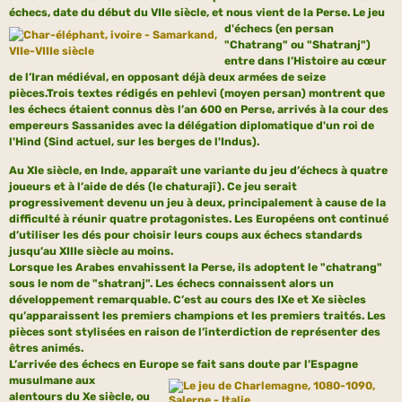
échecs, date du début du VIIe siècle, et nous
vient de la Perse. Le jeu
d'échecs (en persan
"Chatrang" ou "Shatranj")
entre dans l’Histoire au cœur
de l’Iran médiéval, en opposant déjà deux armées de seize
pièces.Trois textes rédigés en pehlevi (moyen persan) montrent que
les échecs étaient connus dès l’an 600 en Perse, arrivés à la cour des
empereurs Sassanides avec la délégation diplomatique d'un roi de
l'Hind (Sind actuel, sur les berges de l'Indus).
Au XIe siècle, en Inde, apparaît une variante du jeu d’échecs à quatre
joueurs et à l’aide de dés (le chaturajî). Ce jeu serait
progressivement devenu un jeu à deux, principalement à cause de la
difficulté à réunir quatre protagonistes. Les Européens ont continué
d’utiliser les dés pour choisir leurs coups aux échecs standards
jusqu’au XIIIe siècle au moins.
Lorsque les Arabes envahissent la Perse, ils adoptent le "chatrang"
sous le nom de "shatranj". Les échecs connaissent alors un
développement remarquable. C’est au cours des IXe et Xe siècles
qu’apparaissent les premiers champions et les premiers traités. Les
pièces sont stylisées en raison de l’interdiction de représenter des
êtres animés.
L’arrivée des échecs en Europe
se fait sans doute par l’Espagne
musulmane aux
alentours du Xe siècle, ou