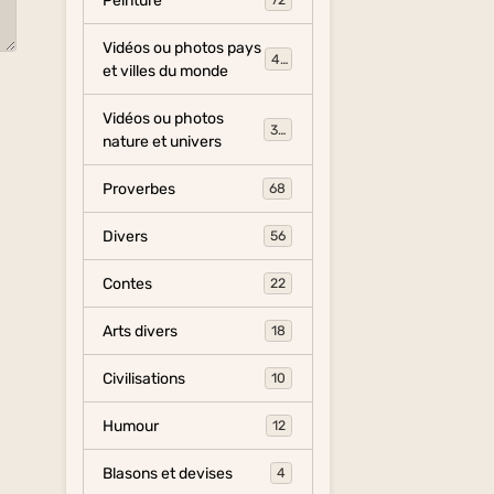
Peinture
72
Vidéos ou photos pays
454
et villes du monde
Vidéos ou photos
325
nature et univers
Proverbes
68
Divers
56
Contes
22
Arts divers
18
Civilisations
10
Humour
12
Blasons et devises
4