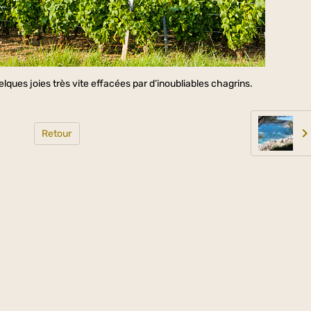
lques joies très vite effacées par d’inoubliables chagrins.
Retour