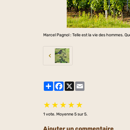
Marcel Pagnol : Telle est la vie des hommes. Que
Partager
Facebook
X
Email
★
★
★
★
★
1
vote. Moyenne
5
sur 5.
Ajouter un commentaire