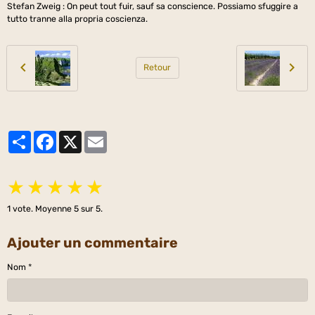
Stefan Zweig : On peut tout fuir, sauf sa conscience. Possiamo sfuggire a
tutto tranne alla propria coscienza.
Retour
Partager
Facebook
X
Email
★
★
★
★
★
1
vote. Moyenne
5
sur 5.
Ajouter un commentaire
Nom