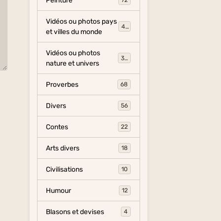
Peinture
72
Vidéos ou photos pays
454
et villes du monde
Vidéos ou photos
325
nature et univers
Proverbes
68
Divers
56
Contes
22
Arts divers
18
Civilisations
10
Humour
12
Blasons et devises
4