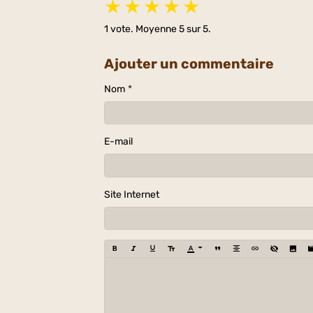
★
★
★
★
★
1
vote. Moyenne
5
sur 5.
Ajouter un commentaire
Nom
E-mail
Site Internet