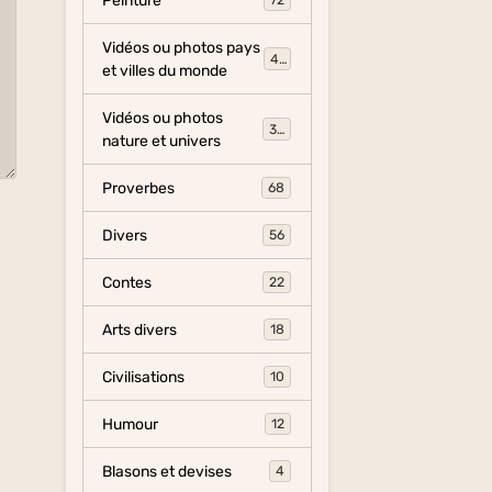
Peinture
72
Vidéos ou photos pays
454
et villes du monde
Vidéos ou photos
325
nature et univers
Proverbes
68
Divers
56
Contes
22
Arts divers
18
Civilisations
10
Humour
12
Blasons et devises
4