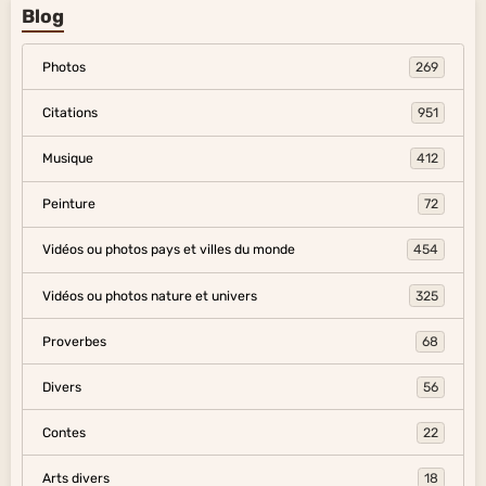
Blog
Photos
269
Citations
951
Musique
412
Peinture
72
Vidéos ou photos pays et villes du monde
454
Vidéos ou photos nature et univers
325
Proverbes
68
Divers
56
Contes
22
Arts divers
18