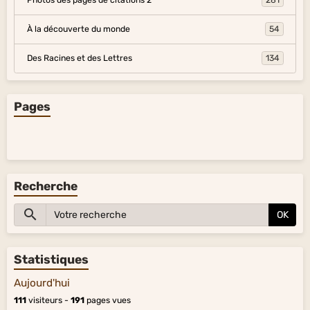
Photos des pages de citations 2
281
À la découverte du monde
54
Des Racines et des Lettres
134
Pages
Recherche
OK
Statistiques
Aujourd'hui
111
visiteurs -
191
pages vues