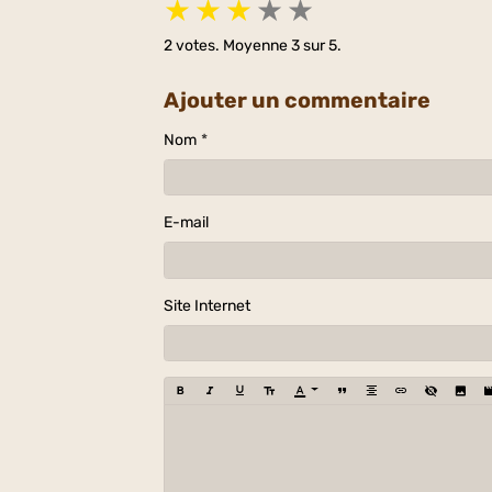
★
★
★
★
★
2
votes. Moyenne
3
sur 5.
Ajouter un commentaire
Nom
E-mail
Site Internet