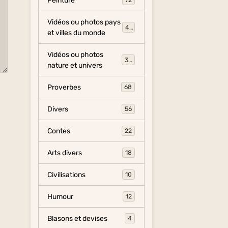
Peinture
72
Vidéos ou photos pays
454
et villes du monde
Vidéos ou photos
325
nature et univers
Proverbes
68
Divers
56
Contes
22
Arts divers
18
Civilisations
10
Humour
12
Blasons et devises
4