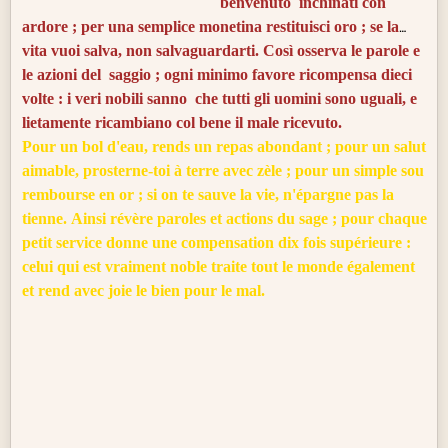
benvenuto inchinati con
ardore ; p
er una semplice monetina restituisci oro ; s
e la
vita vuoi salva, non salvaguardarti.
Così osserva le parole e
le azioni del saggio ; ogni minimo favore ricompensa dieci
volte : i veri nobili sanno che tutti gli
uomini
sono uguali,
e
lietamente ricambiano col
bene
il male ricevuto.
Pour un bol d'eau, rends un repas abondant ; pour un salut
aimable, prosterne-toi à terre avec zèle ; pour un simple sou
rembourse en or ; si on te sauve la vie, n'épargne pas la
tienne. Ainsi révère paroles et actions du sage ; pour chaque
petit service donne une compensation dix fois supérieure :
celui qui est vraiment noble traite tout le monde également
et rend avec joie le bien pour le mal.