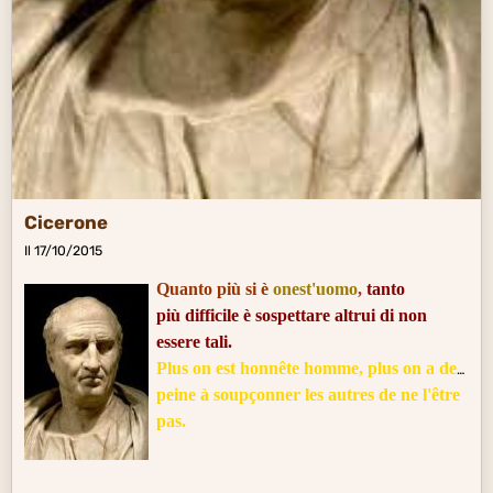
Cicerone
Il 17/10/2015
Quanto più si è
onest'uomo
,
tanto
più difficile è sospettare altrui di non
essere tali.
Plus on est honnête homme, plus on a de
peine à soupçonner les autres de ne l'être
pas.