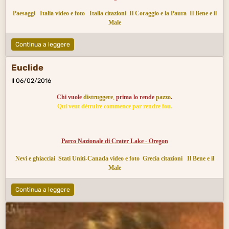
Paesaggi
Italia video e foto
Italia citazioni
Il Coraggio e la Paura
Il Bene e il
Male
Continua a leggere
Euclide
Il 06/02/2016
Chi vuole
distruggere
,
prima lo rende
pazzo
.
Qui veut détruire commence par rendre fou.
Parco Nazionale di Crater Lake - Oregon
Nevi e ghiacciai
Stati Uniti-Canada video e foto
Grecia citazioni
Il Bene e il
Male
Continua a leggere