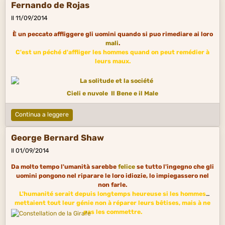
Fernando de Rojas
Il 11/09/2014
È un peccato affliggere gli uomini quando si puo rimediare ai loro
mali
.
C'est un péché d'affliger les hommes quand on peut remédier à
leurs maux.
Cieli e nuvole
Il Bene e il Male
Continua a leggere
George Bernard Shaw
Il 01/09/2014
Da molto tempo l'umanità sarebbe
felice
se tutto l'ingegno che gli
uomini pongono nel riparare le loro idiozie, lo impiegassero nel
non farle.
L'humanité serait depuis longtemps heureuse si les hommes
mettaient tout leur génie non à réparer leurs bêtises, mais à ne
pas les commettre.