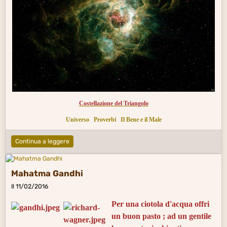
Costellazione del Triangolo
Universo
Proverbi
Il Bene e il Male
Continua a leggere
Mahatma Gandhi
Il 11/02/2016
Per una ciotola d'acqua offri
un buon pasto ; ad un gentile