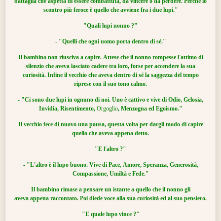
battaglia che aspetta di essere combattuta,
da vincere o da perdere. Perché lo
scontro più feroce
è quello che avviene fra i due lupi."
"Quali lupi nonno ?"
- "Quelli che ogni uomo porta dentro di sé."
Il bambino non riusciva a capire.
Attese che il nonno rompesse l'attimo di
silenzio che aveva
lasciato cadere tra loro, forse per accendere la sua
curiosità.
Infine il vecchio che aveva dentro di sé la saggezza
del tempo
riprese
con il suo tono calmo.
- "Ci sono due lupi in ognuno di noi.
Uno è cattivo e vive di
Odio
, Gelosia,
Invidia
,
Risentimento
,
Orgoglio
,
Menzogna
ed Egoismo."
Il vecchio fece di nuovo una pausa, questa volta per dargli modo
di capire
quello che aveva appena detto.
"E l'altro ?"
- "L'altro è il lupo buono.
Vive di Pace,
Amore
,
Speranza
, Generosità,
Compassione, Umiltà e
Fede
.
"
Il bambino rimase a pensare un istante a quello che il nonno gli
aveva appena raccontato. Poi diede voce alla sua curiosità ed al suo pensiero.
"E quale lupo vince ?"