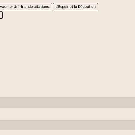
yaume-Uni-Irlande citations.
L'Espoir et la Déception
e