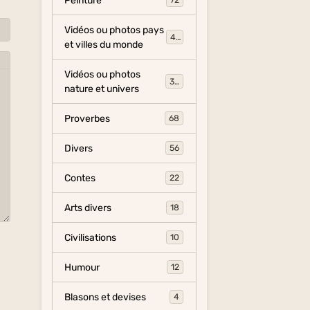
Peinture
72
Vidéos ou photos pays
454
et villes du monde
Vidéos ou photos
325
nature et univers
Proverbes
68
Divers
56
Contes
22
Arts divers
18
Civilisations
10
Humour
12
Blasons et devises
4