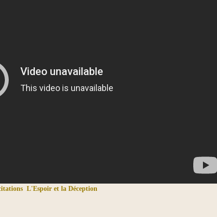
itations
L'Espoir et la Déception