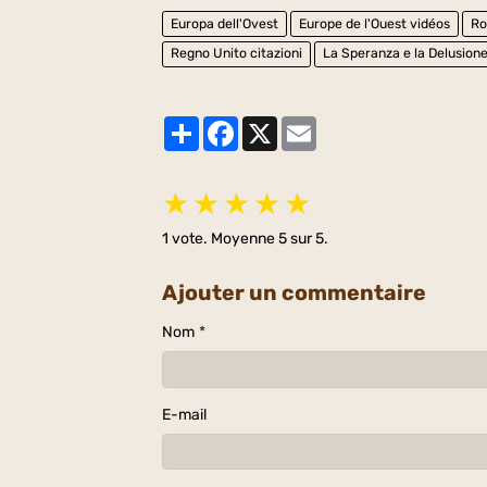
Europa dell'Ovest
Europe de l'Ouest vidéos
Ro
Regno Unito citazioni
La Speranza e la Delusion
Partager
Facebook
X
Email
★
★
★
★
★
1
vote. Moyenne
5
sur 5.
Ajouter un commentaire
Nom
E-mail