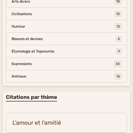
Arts divers
18
Civilisations
10
Humour
12
Blasons et devises
4
Étymologie et Toponymie
9
Expressions
34
Animaux
16
Citations par thème
L'amour et l'amitié