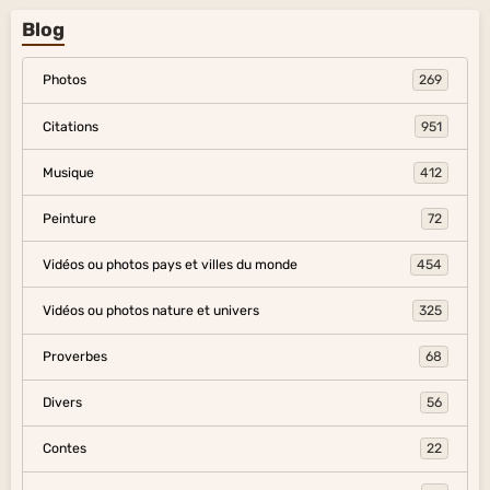
Blog
Photos
269
Citations
951
Musique
412
Peinture
72
Vidéos ou photos pays et villes du monde
454
Vidéos ou photos nature et univers
325
Proverbes
68
Divers
56
Contes
22