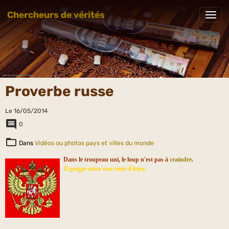
Chercheurs de vérités
Proverbe russe
Le 16/05/2014
0
Dans
Vidéos ou photos pays et villes du monde
Dans le troupeau uni, le loup n'est pas à
craindre
.
Il gregge unito non teme il lupo.