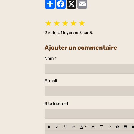
Partager
Facebook
X
Email
★
★
★
★
★
2
votes. Moyenne
5
sur 5.
Ajouter un commentaire
Nom
E-mail
Site Internet