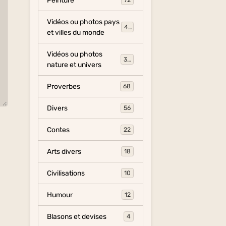
Peinture
72
Vidéos ou photos pays
454
et villes du monde
Vidéos ou photos
325
nature et univers
Proverbes
68
Divers
56
Contes
22
Arts divers
18
Civilisations
10
Humour
12
Blasons et devises
4