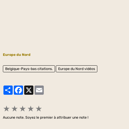
Europe du Nord
Belgique-Pays-bas citations.
Europe du Nord vidéos
Partager
Facebook
X
Email
★
★
★
★
★
Aucune note. Soyez le premier à attribuer une note !