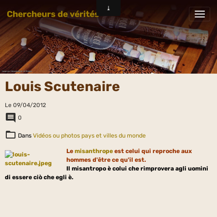
Chercheurs de vérités
Louis Scutenaire
Le 09/04/2012
0
Dans
Vidéos ou photos pays et villes du monde
Le
misanthrope
est celui qui reproche aux
hommes d'être ce qu'il est.
Il misantropo è colui che rimprovera agli uomini
di essere ciò che egli è.