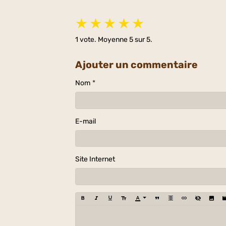
★
★
★
★
★
1
vote. Moyenne
5
sur 5.
Ajouter un commentaire
Nom
E-mail
Site Internet