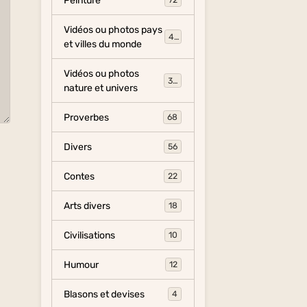
Peinture
72
Vidéos ou photos pays
454
et villes du monde
Vidéos ou photos
325
nature et univers
Proverbes
68
Divers
56
Contes
22
Arts divers
18
Civilisations
10
Humour
12
Blasons et devises
4