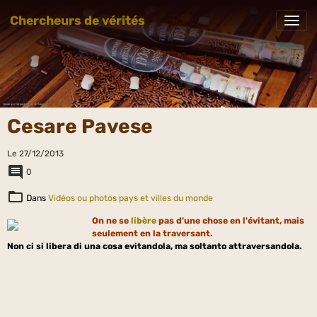
Chercheurs de vérités
Cesare Pavese
Le 27/12/2013
0
Dans
Vidéos ou photos pays et villes du monde
On ne se
libère
pas d'une chose en l'évitant, mais
seulement en la traversant.
Non ci si libera di una cosa evitandola, ma soltanto attraversandola.