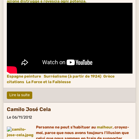
azione distrugge e rovescia ogni potenza.
Espagne peinture
Surréalisme (à partir de 1924)
Grèce
citations
La Force et la Faiblesse
Lire la suite
Camilo José Cela
Le 06/11/2012
Personne ne peut s'habituer au
malheur
, croyez-
moi, parce que nous avons toujours l'illusion que
celui que nous sommes en train de supporter