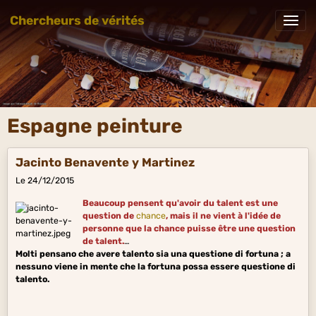
Chercheurs de vérités
Espagne peinture
Jacinto Benavente y Martinez
Le 24/12/2015
Beaucoup pensent qu'avoir du talent est une
question de
chance
, mais il ne vient à l'idée de
personne que la chance puisse être une question
de talent.
Molti pensano che avere talento sia una questione di fortuna ; a
nessuno viene in mente che la fortuna possa essere questione di
talento.