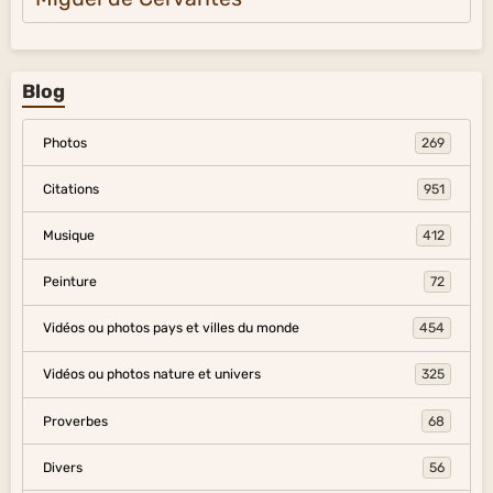
Blog
Photos
269
Citations
951
Musique
412
Peinture
72
Vidéos ou photos pays et villes du monde
454
Vidéos ou photos nature et univers
325
Proverbes
68
Divers
56