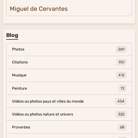
Miguel de Cervantes
Blog
Photos
269
Citations
951
Musique
412
Peinture
72
Vidéos ou photos pays et villes du monde
454
Vidéos ou photos nature et univers
325
Proverbes
68