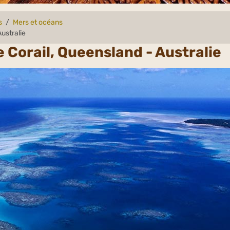
s
Mers et océans
ustralie
 Corail, Queensland - Australie