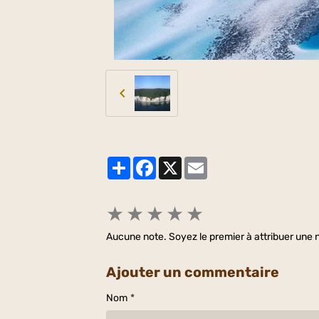
Partager
Facebook
X
Email
★
★
★
★
★
Aucune note. Soyez le premier à attribuer une n
Ajouter un commentaire
Nom