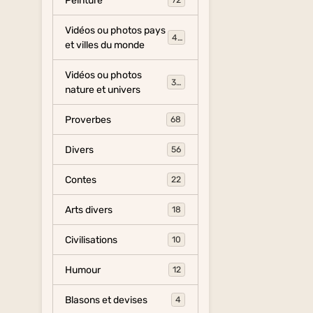
Peinture
72
Vidéos ou photos pays
454
et villes du monde
Vidéos ou photos
325
nature et univers
Proverbes
68
Divers
56
Contes
22
Arts divers
18
Civilisations
10
Humour
12
Blasons et devises
4