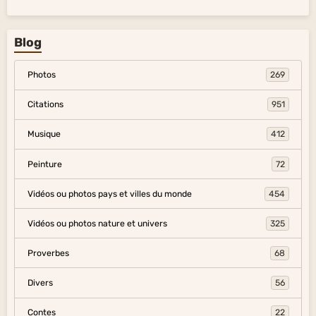
Blog
Photos
269
Citations
951
Musique
412
Peinture
72
Vidéos ou photos pays et villes du monde
454
Vidéos ou photos nature et univers
325
Proverbes
68
Divers
56
Contes
22