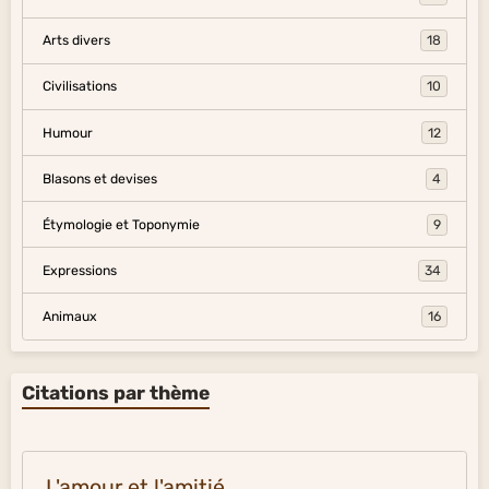
Arts divers
18
Civilisations
10
Humour
12
Blasons et devises
4
Étymologie et Toponymie
9
Expressions
34
Animaux
16
Citations par thème
L'amour et l'amitié