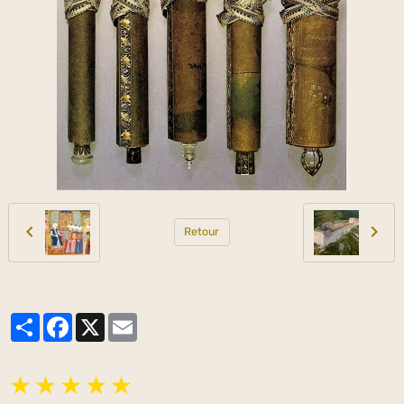
Retour
Partager
Facebook
X
Email
★
★
★
★
★