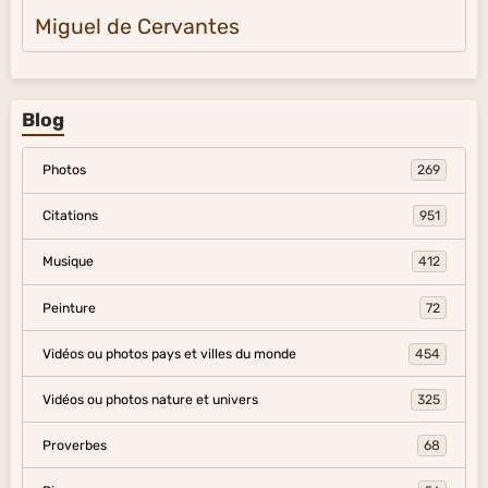
Miguel de Cervantes
Blog
Photos
269
Citations
951
Musique
412
Peinture
72
Vidéos ou photos pays et villes du monde
454
Vidéos ou photos nature et univers
325
Proverbes
68