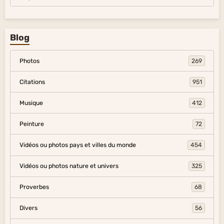
Blog
Photos
269
Citations
951
Musique
412
Peinture
72
Vidéos ou photos pays et villes du monde
454
Vidéos ou photos nature et univers
325
Proverbes
68
Divers
56