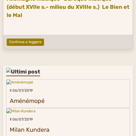
(début XVIIe s.- milieu du XVIIIe s.)
Le Bien et
le Mal
Continua a leggere
Il 06/07/2019
Aménémopé
Il 06/07/2019
Milan Kundera