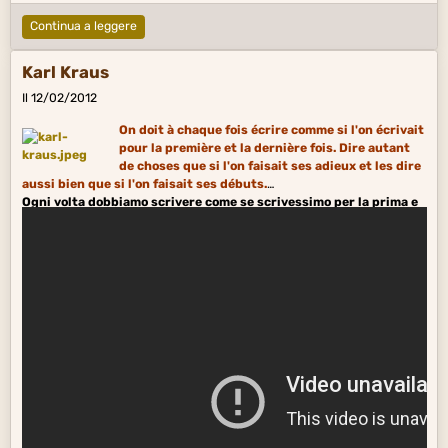
Continua a leggere
Karl Kraus
Il 12/02/2012
On doit à chaque fois écrire comme si l'on écrivait
pour la première et la dernière fois. Dire autant
de choses que si l'on faisait ses adieux et les dire
aussi bien que si l'on faisait ses débuts.
Ogni volta dobbiamo scrivere come se scrivessimo per la prima e
l'
ultima volta
. Dire altrettante cose come se fossimo dando l'addio
e dirle altrettanto bene come se fossimo debuttando.