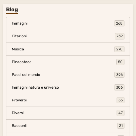
Blog
Immagini
268
Citazioni
739
Musica
270
Pinacoteca
50
Paesi del mondo
396
Immagini natura e universo
306
Proverbi
53
Diversi
47
Racconti
21