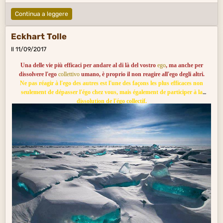
Continua a leggere
Eckhart Tolle
Il 11/09/2017
Una delle vie più efficaci per andare al di là del vostro
ego
, ma anche per
dissolvere l'ego
collettivo
umano, è proprio il non reagire all'ego degli altri.
Ne pas réagir à l'ego des autres est l'une des façons les plus efficaces non
seulement de dépasser l'égo chez vous, mais également de participer à la
dissolution de l'égo collectif.