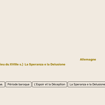
Allemagne
eu du XVIIIe s.)
La Speranza e la Delusione
ue.
Période baroque
L'Espoir et la Déception
La Speranza e la Delusion