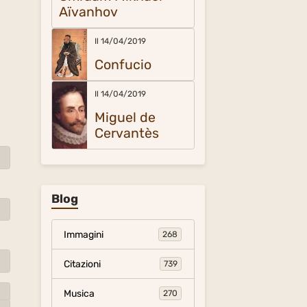
Aïvanhov
Il 14/04/2019
Confucio
Il 14/04/2019
Miguel de
Cervantès
Blog
Immagini
268
Citazioni
739
Musica
270