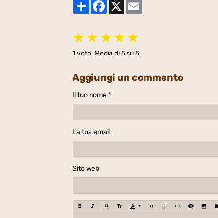
Partager
Facebook
X
Email
★
★
★
★
★
1
voto. Media di
5
su 5.
Aggiungi un commento
Il tuo nome
La tua email
Sito web