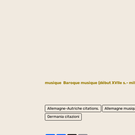
musique
Baroque musique (début XVIIe s.- mili
Allemagne-Autriche citations.
Allemagne musiq
Germania citazioni