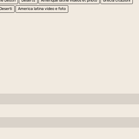
 le Destin
Déserts
Amérique latine vidéos et photo
Grecia citazioni
Deserti
America latina video e foto