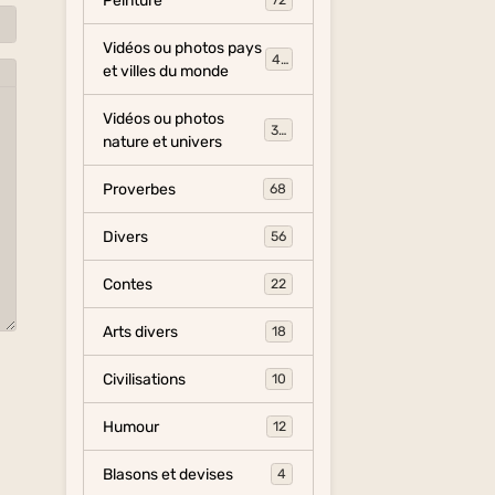
Peinture
72
Vidéos ou photos pays
454
et villes du monde
Vidéos ou photos
325
nature et univers
Proverbes
68
Divers
56
Contes
22
Arts divers
18
Civilisations
10
Humour
12
Blasons et devises
4