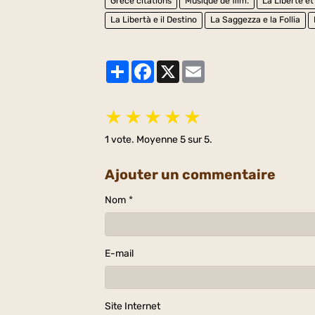
Grèce citations
Musique de film.
La Liberté et
La Libertà e il Destino
La Saggezza e la Follia
Partager
Facebook
X
Email
★
★
★
★
★
1
vote. Moyenne
5
sur 5.
Ajouter un commentaire
Nom
E-mail
Site Internet