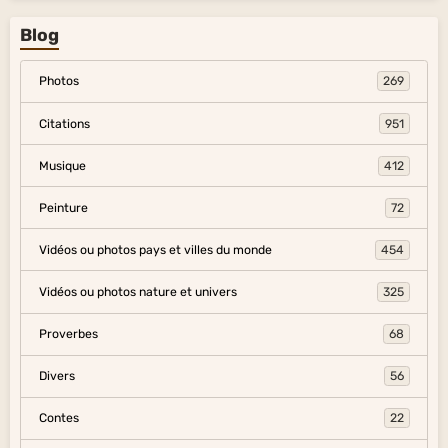
Blog
Photos
269
Citations
951
Musique
412
Peinture
72
Vidéos ou photos pays et villes du monde
454
Vidéos ou photos nature et univers
325
Proverbes
68
Divers
56
Contes
22