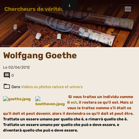
Chercheurs de vérités
Wolfgang Goethe
Le 02/06/2012
0
Dans
Vidéos ou photos nature et univers
Si vous traitez un individu comme
il
est
, il restera ce qu'il est. Mais si
vous le traitez comme s’il était ce
qu'il doit et peut devenir, alors il deviendra ce qu'il doit et peut être.
Trattate un essere umano per quello che è, e rimarrà quello che è.
Trattate un essere umano per quello che può e deve essere, e
diventerà quello che può e deve essere.