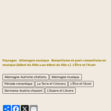
Paysages
Allemagne musique
Romantisme et post-romantisme en
musique (début du XIXe s.au début du XXe s.)
L'Être et l'Avoir
Allemagne-Autriche citations.
Allemagne musique.
Période romantique
La Terre et l'Univers
L'Être et l'Avoir
Germania-Austria citazioni
L'Essere et L'Avere
Partager
Facebook
X
Email