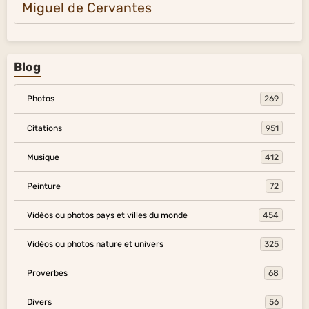
Miguel de Cervantes
Blog
Photos
269
Citations
951
Musique
412
Peinture
72
Vidéos ou photos pays et villes du monde
454
Vidéos ou photos nature et univers
325
Proverbes
68
Divers
56