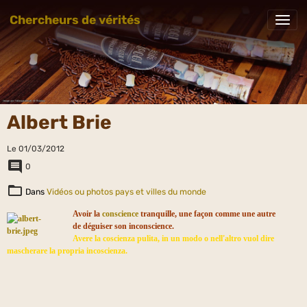
Chercheurs de vérités
Albert Brie
Le 01/03/2012
0
Dans
Vidéos ou photos pays et villes du monde
Avoir la
conscience
tranquille, une façon comme une autre
de déguiser son inconscience.
Avere la coscienza pulita, in un modo o nell'altro vuol dire
mascherare la propria incoscienza.