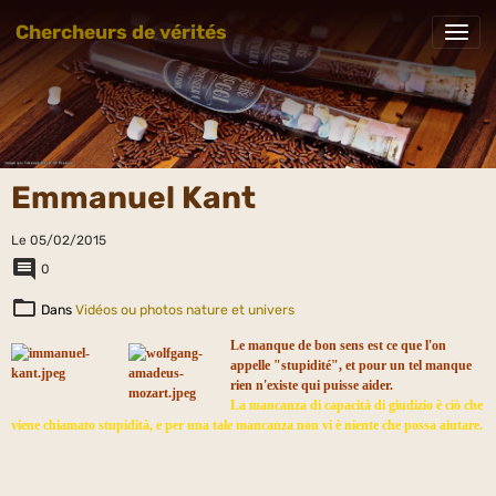
Chercheurs de vérités
Emmanuel Kant
Le 05/02/2015
0
Dans
Vidéos ou photos nature et univers
Le manque de bon sens est ce que l'on
appelle "stupidité", et pour un tel manque
rien n'existe qui puisse aider.
La mancanza di capacità di giudizio è ciò che
viene chiamato stupidità, e per una tale mancanza non vi è niente che possa aiutare.