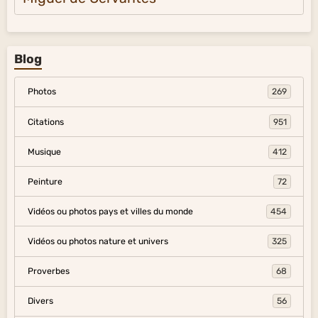
Blog
Photos
269
Citations
951
Musique
412
Peinture
72
Vidéos ou photos pays et villes du monde
454
Vidéos ou photos nature et univers
325
Proverbes
68
Divers
56