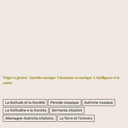
Neiges et glaciers
Autriche musique
Classicisme en musique
L'intelligence et la
sottise
La Solitude et la Société
Période classique
Autriche musique
La Solitudine e la Società
Germania citazioni
Allemagne-Autriche citations.
La Terre et l'Univers