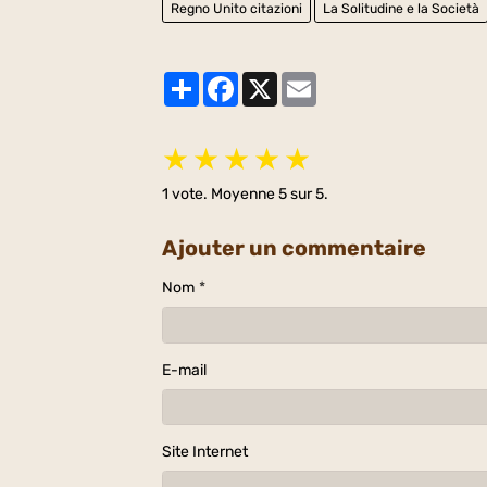
Regno Unito citazioni
La Solitudine e la Società
Partager
Facebook
X
Email
★
★
★
★
★
1
vote. Moyenne
5
sur 5.
Ajouter un commentaire
Nom
E-mail
Site Internet