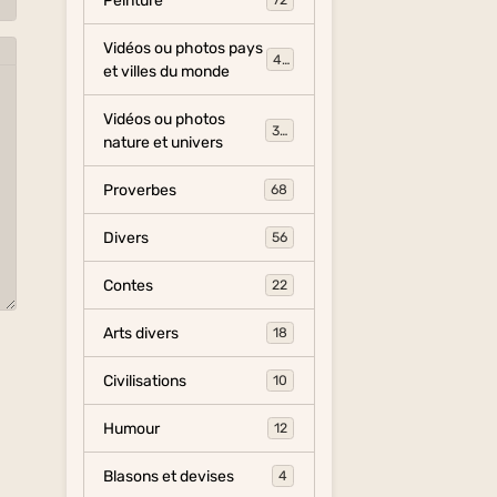
Peinture
72
Vidéos ou photos pays
454
et villes du monde
Vidéos ou photos
325
nature et univers
Proverbes
68
Divers
56
Contes
22
Arts divers
18
Civilisations
10
Humour
12
Blasons et devises
4