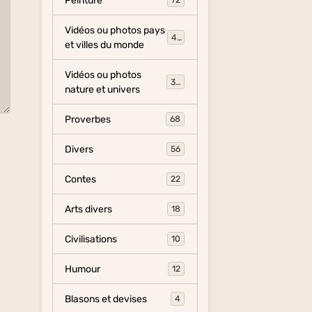
Peinture
72
Vidéos ou photos pays
454
et villes du monde
Vidéos ou photos
325
nature et univers
Proverbes
68
Divers
56
Contes
22
Arts divers
18
Civilisations
10
Humour
12
Blasons et devises
4