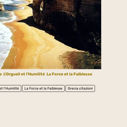
e
L'Orgueil et l'Humilité
La Force et la Faiblesse
 et l'Humilité
La Force et la Faiblesse
Grecia citazioni