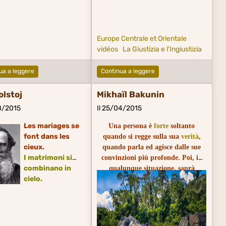
Europe Centrale et Orientale
vidéos
La Giustizia e l'Ingiustizia
ua a leggere
Continua a leggere
olstoj
Mikhaïl Bakunin
08/2015
Il 25/04/2015
Les mariages se
Una persona è
forte
soltanto
font dans les
quando si regge sulla sua
verità
,
cieux.
quando parla ed agisce dalle sue
I
matrimoni
si
convinzioni più profonde. Poi, in
combinano in
qualunque situazione, saprà
cielo.
sempre cosa dire e cosa fare. Potrà
cadere, ma non proverà vergogna
di se stesso o della sua causa.
Une personne n'est forte que
lorsqu'elle s'appuie sur la vérité,