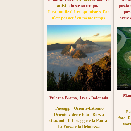
attivi
allo stesso tempo.
possia
Il est inutile d'être optimiste si l'on
ques
n'est pas actif en même temps.
avere 
On dev
des
lende
croit a
Mang
Vulcano Bromo, Java - Indonesia
Paesaggi
Oriente-Estremo
Pa
Oriente video e foto
Russia
foto
R
citazioni
Il Coraggio e la Paura
Mort
La Forza e la Debolezza