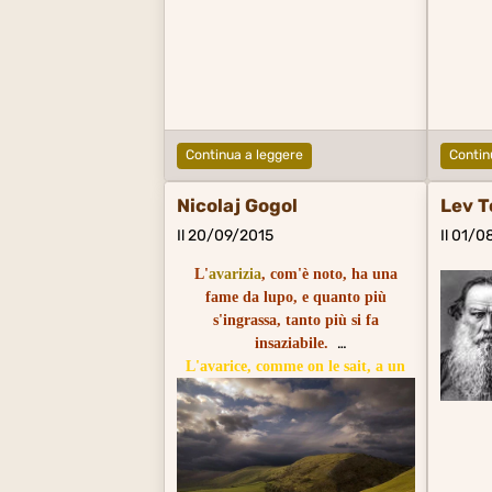
Continua a leggere
Contin
Nicolaj Gogol
Lev T
Il 20/09/2015
Il 01/
L'
avarizia
, com'è noto, ha una
fame da lupo, e quanto più
s'ingrassa, tanto più si fa
insaziabile.
L'avarice, comme on le sait, a un
appétit de loup ; et plus elle
engraisse, plus elle est insatiable.