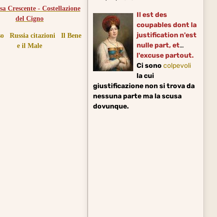
a Crescente - Costellazione
Il est des
del Cigno
coupables dont la
justification n'est
so
Russia citazioni
Il Bene
nulle part, et
e il Male
l'excuse partout.
Ci sono
colpevoli
la cui
giustificazione non si trova da
nessuna parte ma la scusa
dovunque.