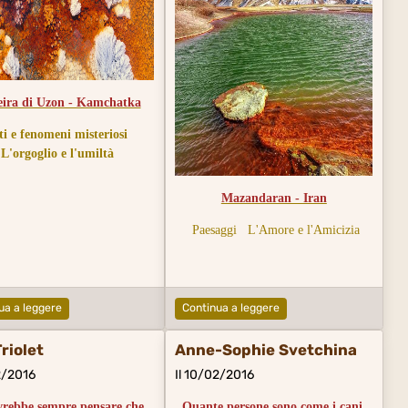
eira di Uzon - Kamchatka
ti e fenomeni misteriosi
L'orgoglio e l'umiltà
Mazandaran - Iran
Paesaggi
L'Amore e l'Amicizia
ua a leggere
Continua a leggere
Triolet
Anne-Sophie Svetchina
2/2016
Il 10/02/2016
vrebbe sempre pensare che
Quante persone sono come i cani,