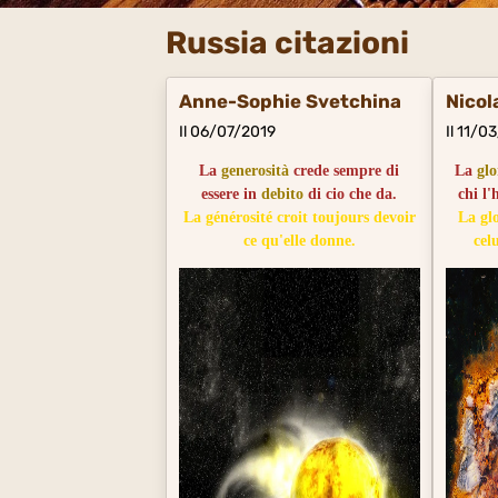
Russia citazioni
Anne-Sophie Svetchina
Nicol
Il 06/07/2019
Il 11/0
La
generosità
crede sempre di
La
glo
essere in
debito
di cio che da.
chi l
La générosité croit toujours devoir
La glo
ce qu'elle donne.
cel