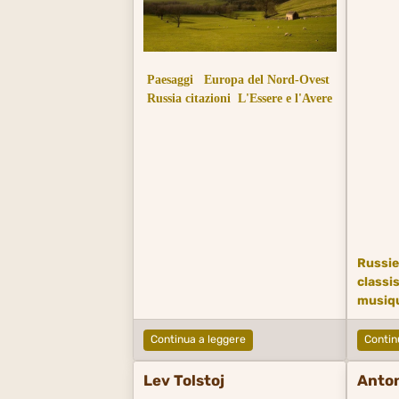
Paesaggi
Europa del Nord-Ovest
Russia citazioni
L'Essere e l'Avere
Russie
classi
musiq
moder
Continua a leggere
Contin
Lev Tolstoj
Anto