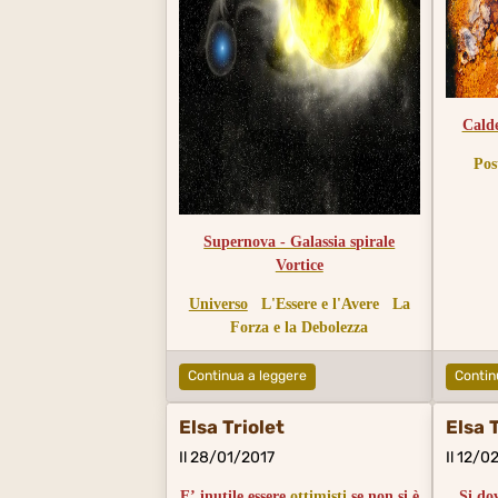
Cald
Pos
Supernova - Galassia spirale
Vortice
Universo
L'Essere e l'Avere
La
Forza e la Debolezza
Continua a leggere
Contin
Elsa Triolet
Elsa 
Il 28/01/2017
Il 12/0
E’ inutile essere
ottimisti
se non si è
Si do