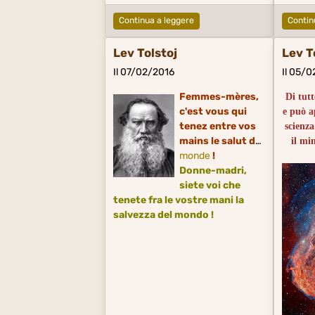
Continua a leggere
Contin
Lev Tolstoj
Lev T
Il 07/02/2016
Il 05/
Femmes-mères,
Di tutt
c'est vous qui
e può a
tenez entre vos
scienza
mains le salut du
il mi
monde
!
Donne-madri,
De tout
siete voi che
peut et
tenete fra le vostre mani la
le moi
salvezza del mondo !
possib