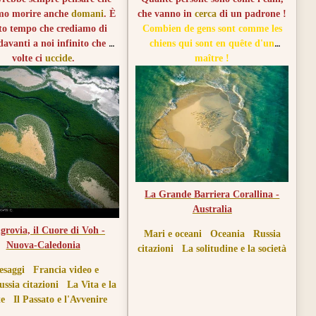
mo morire anche
domani
. È
che vanno in
cerca
di un padrone !
to tempo che crediamo di
Combien de gens sont comme les
davanti a noi infinito che a
chiens qui sont en quête d'un
volte ci
uccide
.
maître !
rait toujours se voir comme
 gens qui vont mourir le
main. C'est ce temps qu'on
voir devant soi qui vous tue.
La Grande Barriera Corallina -
Australia
rovia, il Cuore di Voh -
Mari e oceani
Oceania
Russia
Nuova-Caledonia
citazioni
La solitudine e la società
esaggi
Francia video e
ussia citazioni
La Vita e la
e
Il Passato e l'Avvenire