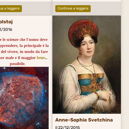
ua a leggere
Continua a leggere
olstoj
02/2016
e le scienze che l'uomo deve
pprendere, la principale è la
 del vivere, in modo da fare
nor male e il maggior
bene
possibile.
es les sciences dont l’homme
 doit se servir, celle de faire
ns de mal et le plus de bien
le, est vraisemblablement la
principale.
Anne-Sophie Svetchina
Il 22/12/2015