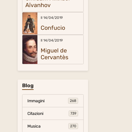
Aïvanhov
Il 14/04/2019
Confucio
Il 14/04/2019
Miguel de
Cervantès
Blog
Immagini
268
Citazioni
739
Musica
270