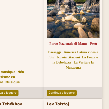
quand elle parle et agit à partir de
ses convictions les plus profondes.
Ensuite, quelle que soit la situation,
elle saura toujours quoi dire et
quoi faire. Elle pourra tomber,
mais elle n'aura jamais honte
d'elle-même ni de sa cause.
Parco Nazionale di Manu - Perù
Paesaggi
America Latina video e
foto
Russia citazioni
La Forza e
la Debolezza
La Verità e la
Menzogna
 musique
Néo
ssisme en
ue
Musique
ne
L'Amore e l'Amicizia
ua a leggere
Continua a leggere
n Tchékhov
Lev Tolstoj