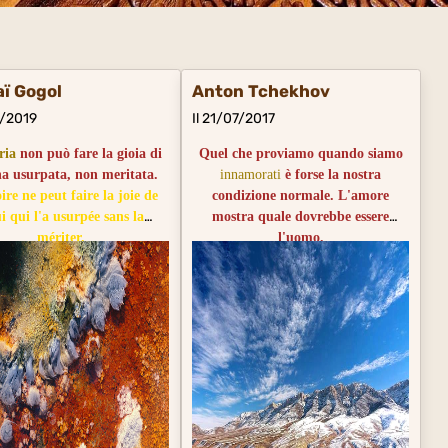
aï Gogol
Anton Tchekhov
3/2019
Il 21/07/2017
ria
non può fare la gioia di
Quel che proviamo quando siamo
'ha usurpata, non meritata.
innamorati
è forse la nostra
ire ne peut faire la joie de
condizione normale. L'amore
ui qui l'a usurpée sans la
mostra quale dovrebbe essere
mériter.
l'uomo.
Ce que nous éprouvons quand nous
sommes amoureux est peut-être
notre état normal. L'amour montre
à l'homme ce qu'il doit être.