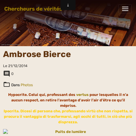
Chercheurs de vérités
Ambrose Bierce
Le 21/12/2014
0
Dans
Photos
Hypocrite. Celui qui, professant des
vertus
pour lesquelles il n'a
aucun respect, en retire l'avantage d'avoir l'air d'être ce qu'il
méprise.
Ipocrita. Dicesi di persona che, professando virtù che non rispetta, si
procura il vantaggio di trasformarsi, agli occhi di tutti, in ciò che più
disprezza.