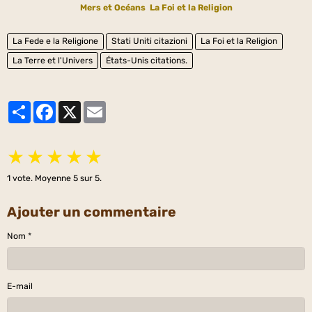
Mers et Océans
La Foi et la Religion
La Fede e la Religione
Stati Uniti citazioni
La Foi et la Religion
La Terre et l'Univers
États-Unis citations.
Partager
Facebook
X
Email
★
★
★
★
★
1
vote. Moyenne
5
sur 5.
Ajouter un commentaire
Nom
E-mail