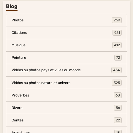
Blog
Photos
269
Citations
951
Musique
412
Peinture
72
Vidéos ou photos pays et villes du monde
454
Vidéos ou photos nature et univers
325
Proverbes
68
Divers
56
Contes
22
Arts divers
18