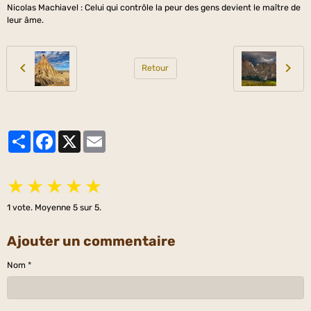
Nicolas Machiavel : Celui qui contrôle la peur des gens devient le maître de
leur âme.
Retour
Partager
Facebook
X
Email
★
★
★
★
★
1
vote. Moyenne
5
sur 5.
Ajouter un commentaire
Nom