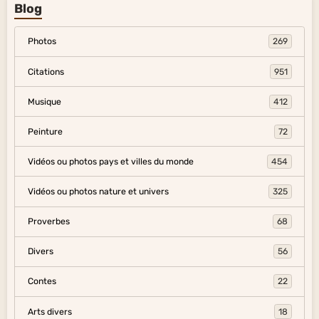
Blog
Photos
269
Citations
951
Musique
412
Peinture
72
Vidéos ou photos pays et villes du monde
454
Vidéos ou photos nature et univers
325
Proverbes
68
Divers
56
Contes
22
Arts divers
18