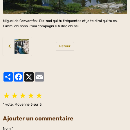
Miguel de Cervantès : Dis-moi qui tu fréquentes et je te dirai qui tu es.
Dimmi chi sono i tuoi compagni e ti dirò chi sei.
Retour
Partager
Facebook
X
Email
★
★
★
★
★
1
vote. Moyenne
5
sur 5.
Ajouter un commentaire
Nom