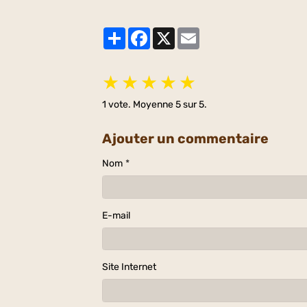
Partager
Facebook
X
Email
★
★
★
★
★
1
vote. Moyenne
5
sur 5.
Ajouter un commentaire
Nom
E-mail
Site Internet