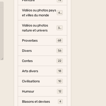
Peinture
72
Vidéos ou photos pays
454
et villes du monde
Vidéos ou photos
325
nature et univers
Proverbes
68
Divers
56
Contes
22
Arts divers
18
Civilisations
10
Humour
12
Blasons et devises
4