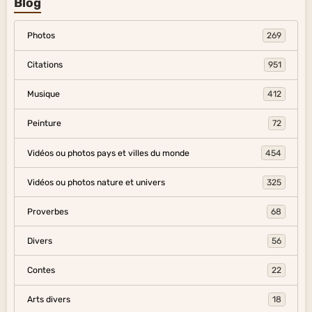
Blog
Photos
269
Citations
951
Musique
412
Peinture
72
Vidéos ou photos pays et villes du monde
454
Vidéos ou photos nature et univers
325
Proverbes
68
Divers
56
Contes
22
Arts divers
18