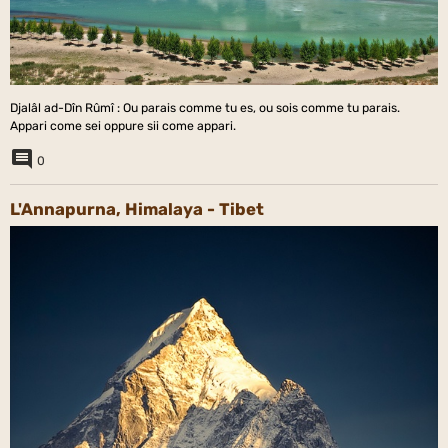
Djalâl ad-Dîn Rûmî : Ou parais comme tu es, ou sois comme tu parais.
Appari come sei oppure sii come appari.
0
L'Annapurna, Himalaya - Tibet