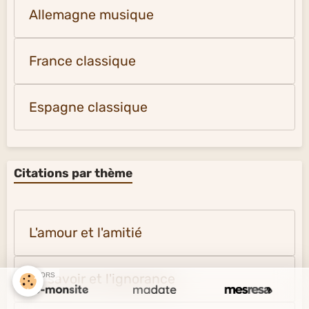
Allemagne musique
France classique
Espagne classique
Citations par thème
L'amour et l'amitié
Le savoir et l'ignorance
SPONSORS