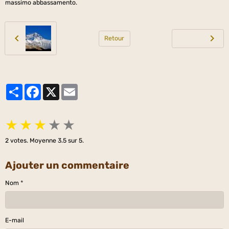
massimo abbassamento.
Retour
Partager
Facebook
X
Email
★
★
★
★
★
2
votes. Moyenne
3.5
sur 5.
Ajouter un commentaire
Nom
E-mail