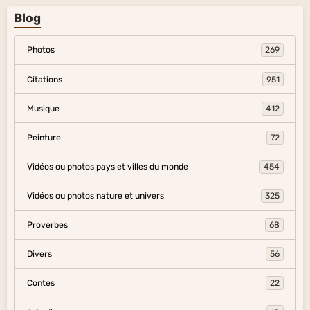
Blog
Photos
269
Citations
951
Musique
412
Peinture
72
Vidéos ou photos pays et villes du monde
454
Vidéos ou photos nature et univers
325
Proverbes
68
Divers
56
Contes
22