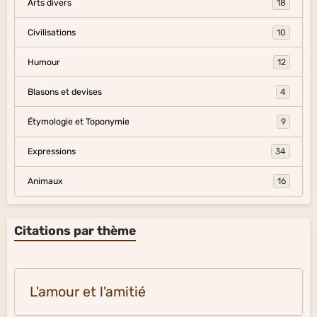
Arts divers
18
Civilisations
10
Humour
12
Blasons et devises
4
Étymologie et Toponymie
9
Expressions
34
Animaux
16
Citations par thème
L'amour et l'amitié