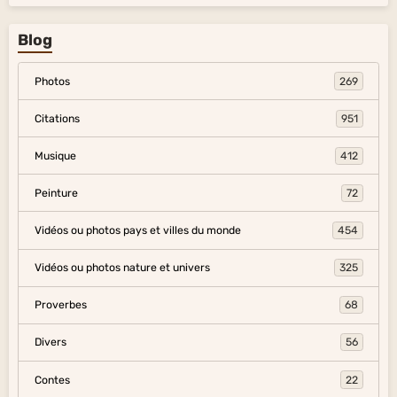
Blog
Photos
269
Citations
951
Musique
412
Peinture
72
Vidéos ou photos pays et villes du monde
454
Vidéos ou photos nature et univers
325
Proverbes
68
Divers
56
Contes
22