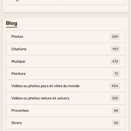
Blog
Photos
269
Citations
951
Musique
412
Peinture
72
Vidéos ou photos pays et villes du monde
454
Vidéos ou photos nature et univers
325
Proverbes
68
Divers
56