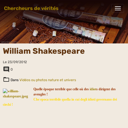
Chercheurs de vérités
William Shakespeare
Le 23/09/2012
0
Dans
Vidéos ou photos nature et univers
Quelle époque terrible que celle où des
idiot
s dirigent des
aveugles !
Che epoca terribile quella in cui degli idioti governano dei
ciechi !