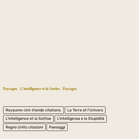
Paysages
L'intelligence et la Sottise
Paysages
Royaume-Uni-Irlande citations.
La Terre et l'Univers
L'Intelligence et la Sottise
L'Intelligenza e la Stupidità
Regno Unito citazioni
Paesaggi