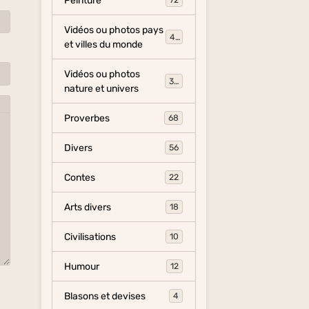
Peinture
72
Vidéos ou photos pays
454
et villes du monde
Vidéos ou photos
325
nature et univers
Proverbes
68
Divers
56
Contes
22
Arts divers
18
Civilisations
10
Humour
12
Blasons et devises
4