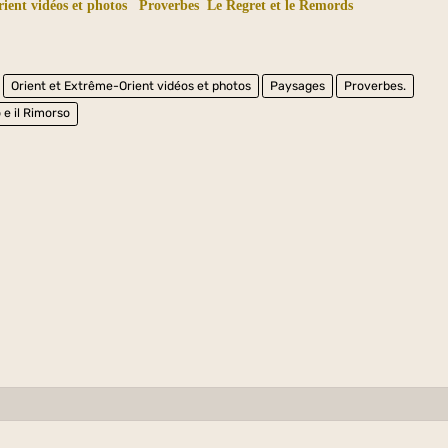
ient vidéos et photos
Proverbes
Le Regret et le Remords
Orient et Extrême-Orient vidéos et photos
Paysages
Proverbes.
 e il Rimorso