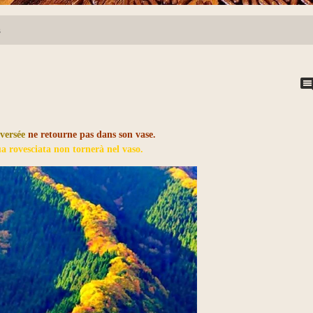
s
versée
ne retourne pas dans son vase.
a rovesciata non tornerà nel vaso.