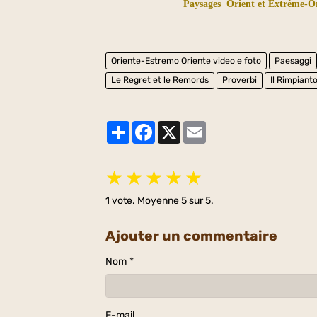
Paysages
Orient et Extrême-Or
Oriente-Estremo Oriente video e foto
Paesaggi
Le Regret et le Remords
Proverbi
Il Rimpianto
Partager
Facebook
X
Email
★
★
★
★
★
1
vote. Moyenne
5
sur 5.
Ajouter un commentaire
Nom
E-mail