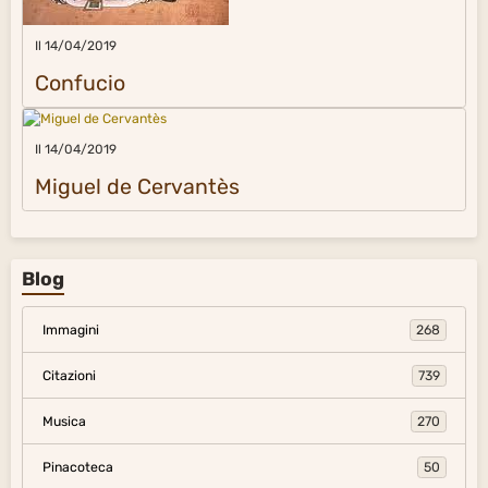
Il 14/04/2019
Confucio
Il 14/04/2019
Miguel de Cervantès
Blog
Immagini
268
Citazioni
739
Musica
270
Pinacoteca
50