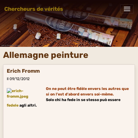
Chercheurs de vérités
Allemagne peinture
Erich Fromm
Il 09/12/2012
On ne peut être fidèle envers les autres que
si on l'est d'abord envers soi-même.
Solo chi ha fede in se stesso può essere
fedele
agli altri.