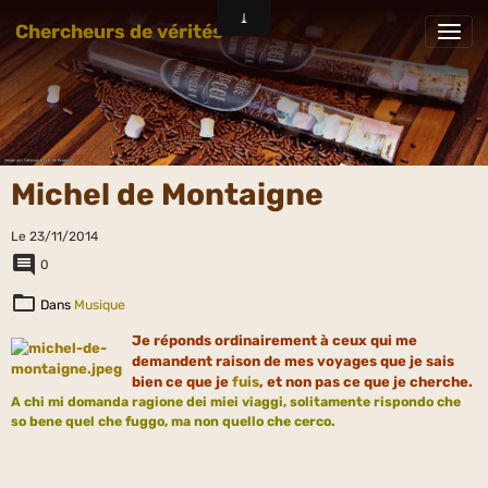
Chercheurs de vérités
Michel de Montaigne
Le 23/11/2014
0
Dans
Musique
J
e réponds ordinairement à ceux qui me
demandent raison de mes voyages que je sais
bien ce que je
fuis
, et non pas ce que je cherche.
A chi mi domanda ragione dei miei viaggi, solitamente rispondo che
so bene quel che fuggo, ma non quello che cerco.