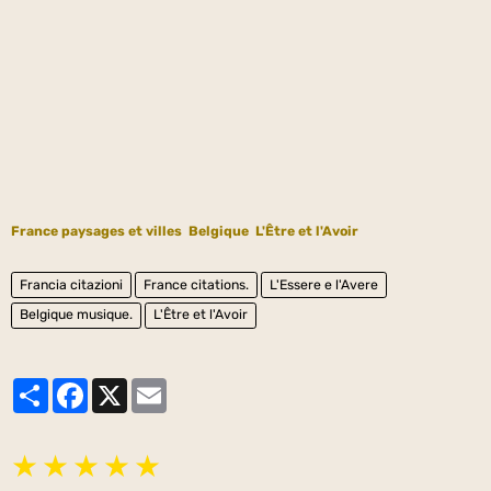
France paysages et villes
Belgique
L'Être et l'Avoir
Francia citazioni
France citations.
L'Essere e l'Avere
Belgique musique.
L'Être et l'Avoir
Partager
Facebook
X
Email
★
★
★
★
★