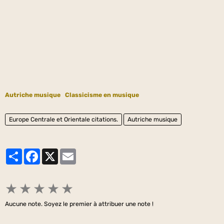
Autriche musique
Classicisme en musique
Europe Centrale et Orientale citations.
Autriche musique
Partager
Facebook
X
Email
★
★
★
★
★
Aucune note. Soyez le premier à attribuer une note !